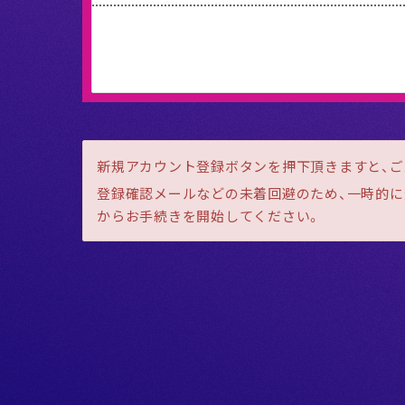
新規アカウント登録ボタンを押下頂きますと、
登録確認メールなどの未着回避のため、一時的に迷
からお手続きを開始してください。