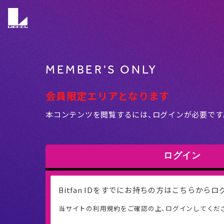
MEMBER'S ONLY
会員限定エリアとなります
本コンテンツを閲覧するには、ログインが必要です
ログイン
Bitfan IDをすでにお持ちの方はこちらから
当サイトの利用規約をご確認の上、ログインしてくだ