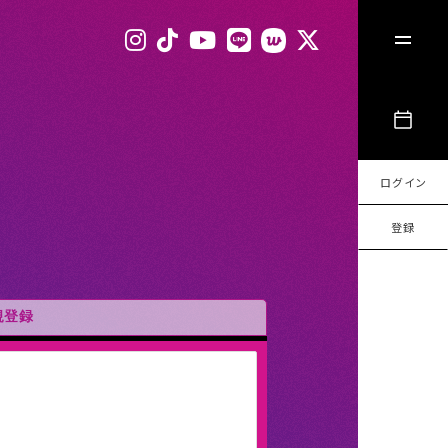
ログイン
登録
規登録