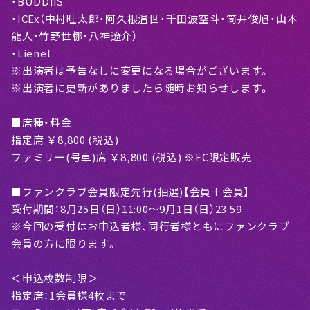
・BUDDiiS
・ICEx（中村旺太郎・阿久根温世・千田波空斗・筒井俊旭・山本
龍人・竹野世梛・八神遼介）
・Lienel
※出演者は予告なしに変更になる場合がございます。
※出演者に更新がありましたら随時お知らせします。
■席種・料金
指定席 ￥8,800 (税込)
ファミリー(号車)席 ￥8,800 (税込) ※FC限定販売
■ファンクラブ会員限定先行(抽選)【会員＋会員】
受付期間：8月25日（日）11:00〜9月1日（日）23:59
※今回の受付はお申込者様、同行者様ともにファンクラブ
会員の方に限ります。
＜申込枚数制限＞
指定席：1会員様4枚まで