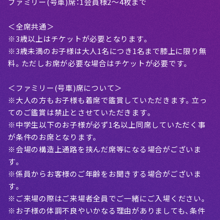
ファミリー(号車)席：1会員様2～4枚まで
＜全席共通＞
※3歳以上はチケットが必要となります。
※3歳未満のお子様は大人1名につき1名まで膝上に限り無
料。ただしお席が必要な場合はチケットが必要です。
＜ファミリー(号車)席について＞
※大人の方もお子様も着席で鑑賞していただきます。立っ
てのご鑑賞は禁止とさせていただきます。
※中学生以下のお子様が必ず1名以上同席していただく事
が条件のお席となります。
※会場の構造上通路を挟んだ席等になる場合がございま
す。
※係員からお客様のご年齢をお聞きする場合がございま
す。
※ご来場の際はご来場者全員でご一緒にご入場ください。
※お子様の体調不良やいかなる理由がありましても、条件