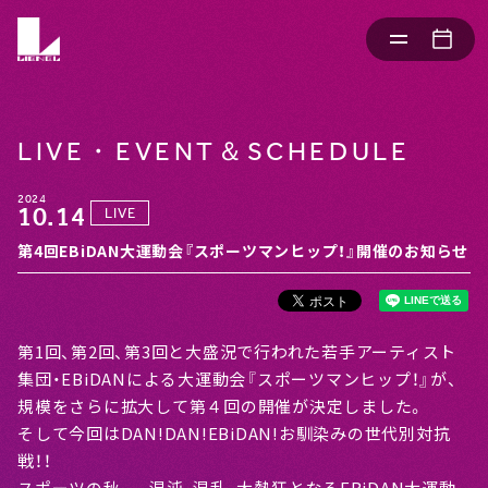
LIVE・EVENT＆SCHEDULE
2024
10.14
LIVE
第4回EBiDAN大運動会『スポーツマンヒップ！』開催のお知らせ
第1回、第2回、第3回と大盛況で行われた若手アーティスト
集団・EBiDANによる大運動会『スポーツマンヒップ！』が、
規模をさらに拡大して第４回の開催が決定しました。
そして今回はDAN!DAN!EBiDAN!お馴染みの世代別対抗
戦！！
スポーツの秋、、、混沌、混乱、大熱狂となるEBiDAN大運動