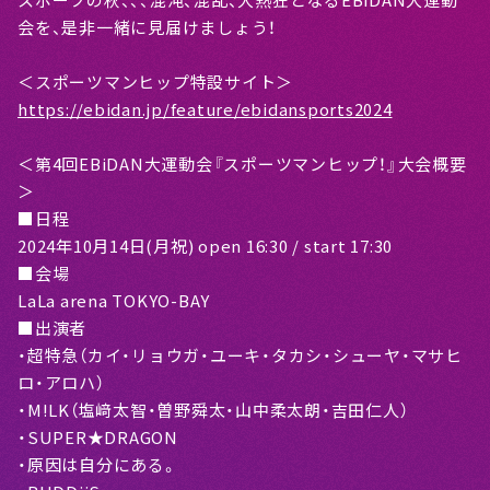
会を、是非一緒に見届けましょう！
＜スポーツマンヒップ特設サイト＞
https://ebidan.jp/feature/ebidansports2024
＜第4回EBiDAN大運動会『スポーツマンヒップ！』大会概要
＞
■日程
2024年10月14日(月祝) open 16:30 / start 17:30
■会場
LaLa arena TOKYO-BAY
■出演者
・超特急（カイ・リョウガ・ユーキ・タカシ・シューヤ・マサヒ
ロ・アロハ）
・M!LK（塩﨑太智・曽野舜太・山中柔太朗・吉田仁人）
・SUPER★DRAGON
・原因は自分にある。