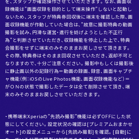
を、スタッフが確認操作させていただきます。なお、画面収
録機能は”画面収録を目的として端末操作”しないと起動し
ないため、スタッフが特典券回収後に端末を確認した際、画
面収録機能が作動していた場合は、”故意に撮影特典の動画
撮影を試み、円滑な運営・進行を妨げようとした不正行
為”と判断させていただき、収録機能を停止した上で、特典
会撮影をせずに端末のみそのままお戻しさせて頂きます。
その際、特典券はそのまま回収させていただき、返却不可と
なりますので、十分ご注意ください。撮影中もしくは撮影後
に静止画以外の記録行為＝動画の録画、録音、画面キャプチ
ャ機能（例：iOSのLive Photos機能、画面収録機能など）＝
がＯＮの状態で撮影したデータは全て削除させて頂き、端
末のみそのままお戻しさせていただきます。
・携帯端末Xperiaの”先読み撮影”機能は必ずOFFにした状
態にしてください。設定状況の確認は[プレミアムおまかせ
オート]の設定メニューから[先読み撮影]を確認。[自動]に