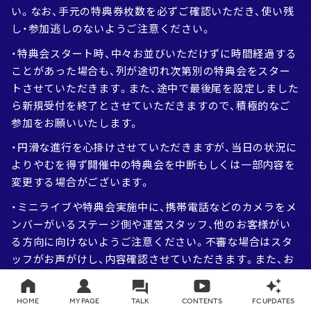
い。なお、手元の特典券枚数を必ずご確認いただき、使い残
し・参加逃しのないようご注意ください。
・特典会スタート時、中々お並びいただけずに時間経過する
ことがあった場合も、列が途切れ次第別の特典会をスター
トさせていただきます。また、途中で最後尾を設定しました
ら新規受付を終了とさせていただきますので、積極的なご
参加をお願いいたします。
・円滑な進行を心掛けさせていただきますが、当日の状況に
よりやむを得ず開催中の特典会を中断もしくは一部内容を
変更する場合がございます。
・ミニライブや特典会実施中に、携帯電話などのカメラをメ
ンバーがいるステージ側や運営スタッフ、他のお客様がい
る方向に向けないようご注意ください。不審な場合はスタ
ッフがお声がけし、内容確認させていただきます。また、お
客様同士のトラブルが発生した場合は、当事者同士で解決
していただき、運営・主催者側は一切関知致しませんのでご
HOME
MY PAGE
TALK
CONTENTS
FC UPDATES
了承ください。