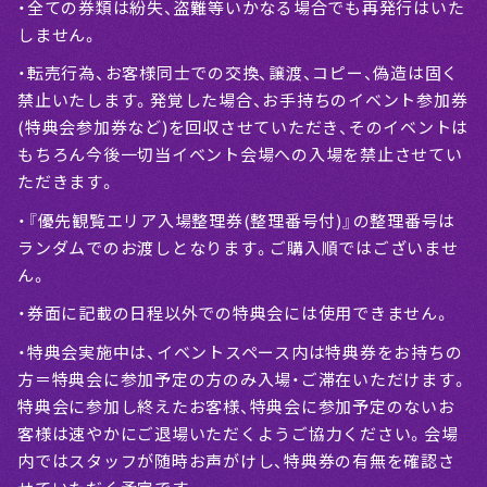
・全ての券類は紛失、盗難等いかなる場合でも再発行はいた
しません。
・転売行為、お客様同士での交換、譲渡、コピー、偽造は固く
禁止いたします。発覚した場合、お手持ちのイベント参加券
(特典会参加券など)を回収させていただき、そのイベントは
もちろん今後一切当イベント会場への入場を禁止させてい
ただきます。
・『優先観覧エリア入場整理券(整理番号付)』の整理番号は
ランダムでのお渡しとなります。ご購入順ではございませ
ん。
・券面に記載の日程以外での特典会には使用できません。
・特典会実施中は、イベントスペース内は特典券をお持ちの
方＝特典会に参加予定の方のみ入場・ご滞在いただけます。
特典会に参加し終えたお客様、特典会に参加予定のないお
客様は速やかにご退場いただくようご協力ください。会場
内ではスタッフが随時お声がけし、特典券の有無を確認さ