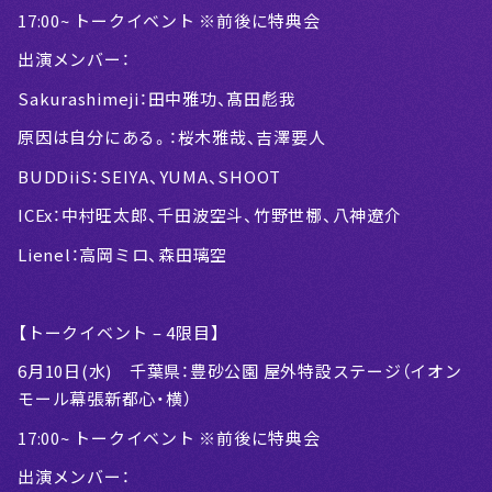
17:00~ トークイベント ※前後に特典会
出演メンバー：
Sakurashimeji：田中雅功、髙田彪我
原因は自分にある。：桜木雅哉、吉澤要人
BUDDiiS：SEIYA、YUMA、SHOOT
ICEx：中村旺太郎、千田波空斗、竹野世梛、八神遼介
Lienel：高岡ミロ、森田璃空
【トークイベント – 4限目】
6月10日(水) 千葉県：豊砂公園 屋外特設ステージ（イオン
モール幕張新都心・横）
17:00~ トークイベント ※前後に特典会
出演メンバー：