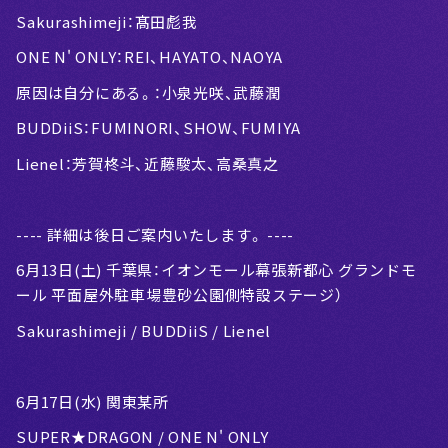
Sakurashimeji：髙田彪我
ONE N' ONLY：REI、HAYATO、NAOYA
原因は自分にある。：小泉光咲、武藤潤
BUDDiiS：FUMINORI、SHOW、FUMIYA
Lienel：芳賀柊斗、近藤駿太、高桑真之
---- 詳細は後日ご案内いたします。 ----
6月13日(土) 千葉県：イオンモール幕張新都心 グランドモ
ール 平面屋外駐車場豊砂公園側特設ステージ）
Sakurashimeji / BUDDiiS / Lienel
6月17日(水) 関東某所
SUPER★DRAGON / ONE N' ONLY