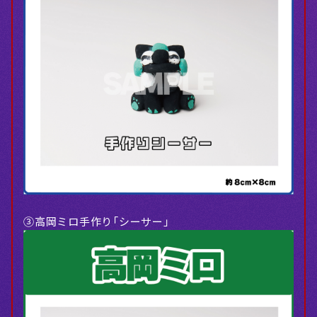
③高岡ミロ手作り「シーサー」