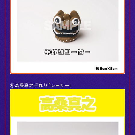
⑥高桑真之手作り「シーサー」