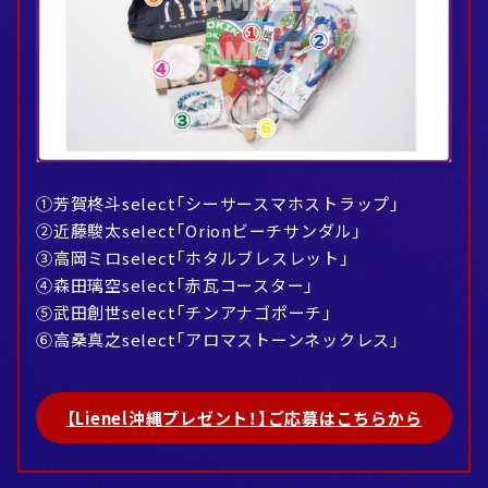
①芳賀柊斗select「シーサースマホストラップ」
②近藤駿太select「Orionビーチサンダル」
③高岡ミロselect「ホタルブレスレット」
④森田璃空select「赤瓦コースター」
⑤武田創世select「チンアナゴポーチ」
⑥高桑真之select「アロマストーンネックレス」
【Lienel沖縄プレゼント！】ご応募はこちらから