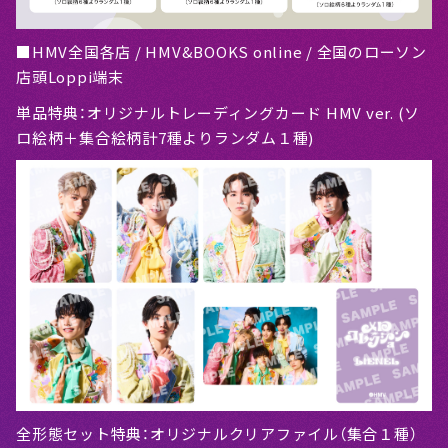
■HMV全国各店 / HMV&BOOKS online / 全国のローソン
店頭Loppi端末
単品特典：オリジナルトレーディングカード HMV ver. (ソ
ロ絵柄＋集合絵柄計7種よりランダム１種)
全形態セット特典：オリジナルクリアファイル（集合１種）