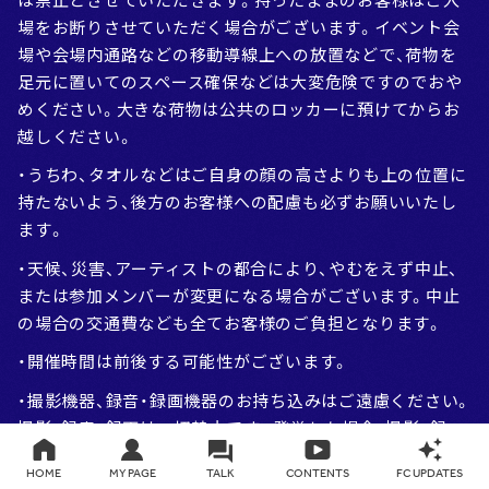
場をお断りさせていただく場合がございます。イベント会
場や会場内通路などの移動導線上への放置などで、荷物を
足元に置いてのスペース確保などは大変危険ですのでおや
めください。大きな荷物は公共のロッカーに預けてからお
越しください。
・うちわ、タオルなどはご自身の顔の高さよりも上の位置に
持たないよう、後方のお客様への配慮も必ずお願いいたし
ます。
・天候、災害、アーティストの都合により、やむをえず中止、
または参加メンバーが変更になる場合がございます。中止
の場合の交通費なども全てお客様のご負担となります。
・開催時間は前後する可能性がございます。
・撮影機器、録音・録画機器のお持ち込みはご遠慮ください。
撮影・録音・録画は一切禁止です。発覚した場合、撮影・録
音・録画したデータを全て削除していただき、そのイベント
HOME
MY PAGE
TALK
CONTENTS
FC UPDATES
はもちろん今後一切当イベント会場への入場を禁止させて