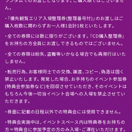
ランダムでのお渡しとなります。ご購入順ではございませ
ん。
・『優先観覧エリア入場整理券(整理番号付)』のお渡しはご
購入枚数に関わらずお一人様1会計1枚といたします。
・全ての券類には数に限りがございます。『CD購入整理券』
をお持ちの方全員にお渡しできるものではございません。
・全ての券類は紛失、盗難等いかなる場合でも再発行はいた
しません。
・転売行為、お客様同士での交換、譲渡、コピー、偽造は固く
禁止いたします。発覚した場合、お手持ちのイベント参加券
(特典会参加券など)を回収させていただき、そのイベントは
もちろん今後一切当イベント会場への入場を禁止させてい
ただきます。
・券面に記載の日程以外での特典会には使用できません。
・特典会実施中は、イベントスペース内は特典券をお持ちの
方＝特典会に参加予定の方のみ入場・ご滞在いただけます。