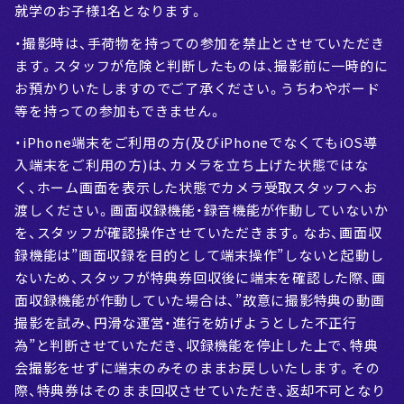
就学のお子様1名となります。
・撮影時は、手荷物を持っての参加を禁止とさせていただき
ます。スタッフが危険と判断したものは、撮影前に一時的に
お預かりいたしますのでご了承ください。うちわやボード
等を持っての参加もできません。
・iPhone端末をご利用の方(及びiPhoneでなくてもiOS導
入端末をご利用の方)は、カメラを立ち上げた状態ではな
く、ホーム画面を表示した状態でカメラ受取スタッフへお
渡しください。画面収録機能・録音機能が作動していないか
を、スタッフが確認操作させていただきます。なお、画面収
録機能は”画面収録を目的として端末操作”しないと起動し
ないため、スタッフが特典券回収後に端末を確認した際、画
面収録機能が作動していた場合は、”故意に撮影特典の動画
撮影を試み、円滑な運営・進行を妨げようとした不正行
為”と判断させていただき、収録機能を停止した上で、特典
会撮影をせずに端末のみそのままお戻しいたします。その
際、特典券はそのまま回収させていただき、返却不可となり