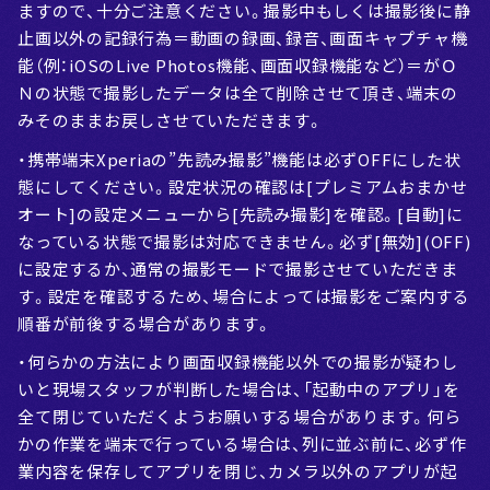
ますので、十分ご注意ください。撮影中もしくは撮影後に静
止画以外の記録行為＝動画の録画、録音、画面キャプチャ機
能（例：iOSのLive Photos機能、画面収録機能など）＝がＯ
Ｎの状態で撮影したデータは全て削除させて頂き、端末の
みそのままお戻しさせていただきます。
・携帯端末Xperiaの”先読み撮影”機能は必ずOFFにした状
態にしてください。設定状況の確認は[プレミアムおまかせ
オート]の設定メニューから[先読み撮影]を確認。[自動]に
なっている状態で撮影は対応できません。必ず[無効](OFF)
に設定するか、通常の撮影モードで撮影させていただきま
す。設定を確認するため、場合によっては撮影をご案内する
順番が前後する場合があります。
・何らかの方法により画面収録機能以外での撮影が疑わし
いと現場スタッフが判断した場合は、「起動中のアプリ」を
全て閉じていただくようお願いする場合があります。何ら
かの作業を端末で行っている場合は、列に並ぶ前に、必ず作
業内容を保存してアプリを閉じ、カメラ以外のアプリが起